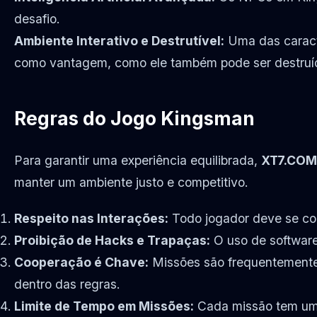
desafio.
Ambiente Interativo e Destrutível:
Uma das caracte
como vantagem, como ele também pode ser destruído
Regras do Jogo Kingsman
Para garantir uma experiência equilibrada,
XT7.COM
manter um ambiente justo e competitivo.
Respeito nas Interações:
Todo jogador deve se com
Proibição de Hacks e Trapaças:
O uso de software 
Cooperação é Chave:
Missões são frequentemente 
dentro das regras.
Limite de Tempo em Missões:
Cada missão tem um 