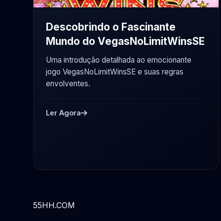
Descobrindo o Fascinante
Mundo do VegasNoLimitWinsSE
Uma introdução detalhada ao emocionante
jogo VegasNoLimitWinsSE e suas regras
envolventes.
Ler Agora
55HH.COM