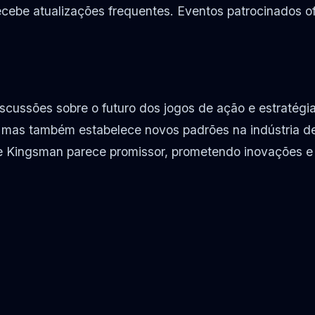
ecebe atualizações frequentes. Eventos patrocinados 
cussões sobre o futuro dos jogos de ação e estratégia
s, mas também estabelece novos padrões na indústria 
e Kingsman parece promissor, prometendo inovações e