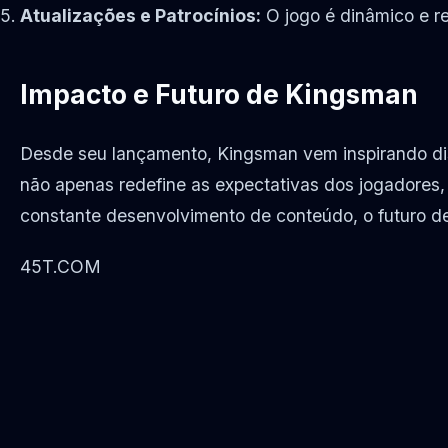
Atualizações e Patrocínios:
O jogo é dinâmico e r
Impacto e Futuro de Kingsman
Desde seu lançamento, Kingsman vem inspirando dis
não apenas redefine as expectativas dos jogadore
constante desenvolvimento de conteúdo, o futuro d
45T.COM