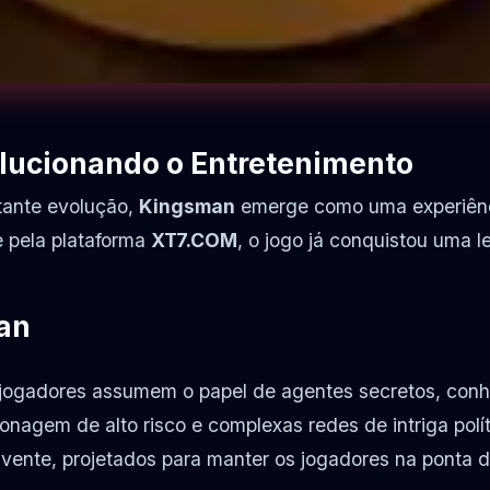
lucionando o Entretenimento
tante evolução,
Kingsman
emerge como uma experiênci
 pela plataforma
XT7.COM
, o jogo já conquistou uma 
an
 jogadores assumem o papel de agentes secretos, con
agem de alto risco e complexas redes de intriga polít
vente, projetados para manter os jogadores na ponta d