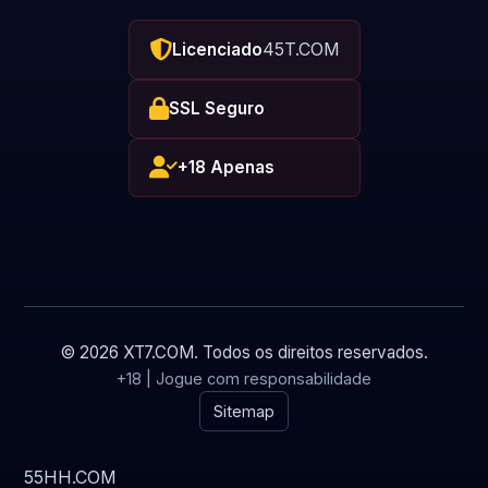
45T.COM
Licenciado
SSL Seguro
+18 Apenas
© 2026 XT7.COM. Todos os direitos reservados.
+18 | Jogue com responsabilidade
Sitemap
55HH.COM