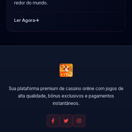
redor do mundo.
Ler Agora
Sua plataforma premium de cassino online com jogos de
alta qualidade, bônus exclusivos e pagamentos
instantâneos.