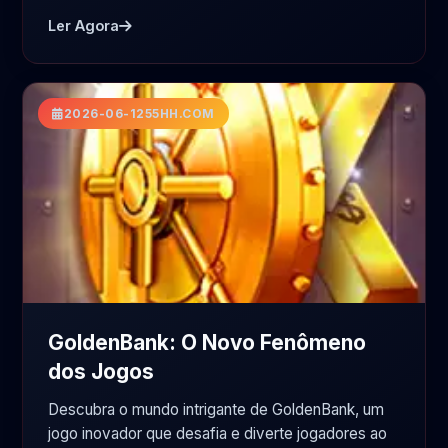
Ler Agora
2026-06-12
55HH.COM
GoldenBank: O Novo Fenômeno
dos Jogos
Descubra o mundo intrigante de GoldenBank, um
jogo inovador que desafia e diverte jogadores ao