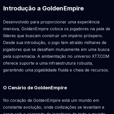
Introdução a GoldenEmpire
Desenvolvido para proporcionar uma experiência
imersiva, GoldenEmpire coloca os jogadores na pele de
líderes que buscam construir um império próspero.
Desde sua introdução, o jogo tem atraído milhares de
jogadores que se desafiam mutuamente em uma busca
pela supremacia. A ambientação no universo XT7.COM
oferece suporte a uma infraestrutura robusta,
garantindo uma jogabilidade fluida e cheia de recursos.
O Cenário de GoldenEmpire
No coração de GoldenEmpire está um mundo em
constante evolução, onde civilizações se levantam e
caem sob o comando de jogadores de todo o mundo.