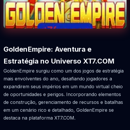
GoldenEmpire: Aventura e
Estratégia no Universo XT7.COM
GoldenEmpire surgiu como um dos jogos de estratégia
mais envolventes do ano, desafiando jogadores a
expandirem seus impérios em um mundo virtual cheio
de oportunidades e perigos. Incorporando elementos
de construção, gerenciamento de recursos e batalhas
em um cenário rico e detalhado, GoldenEmpire se
destaca na plataforma XT7.COM.