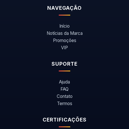
NAVEGAÇÃO
Início
Notícias da Marca
Promoções
VIP
SUPORTE
Ajuda
FAQ
Contato
Termos
CERTIFICAÇÕES