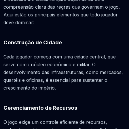
compreensão clara das regras que governam o jogo.
Aqui estão os principais elementos que todo jogador
deve dominar:
Construção de Cidade
Cada jogador começa com uma cidade central, que
serve como núcleo econômico e militar. O
desenvolvimento das infraestruturas, como mercados,
quartéis e oficinas, é essencial para sustentar o
crescimento do império.
Gerenciamento de Recursos
O jogo exige um controle eficiente de recursos,